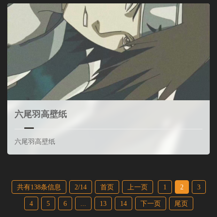
六尾羽高壁纸
六尾羽高壁纸
共有138条信息
2/14
首页
上一页
1
2
3
4
5
6
...
13
14
下一页
尾页