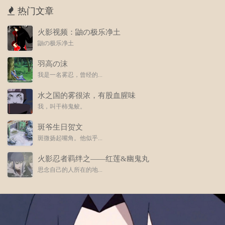
热门文章
火影视频：鼬の极乐净土
鼬の极乐净土
羽高の沫
我是一名雾忍，曾经的...
水之国的雾很浓，有股血腥味
我，叫干柿鬼鲛。
斑爷生日贺文
斑微扬起嘴角。他似乎...
火影忍者羁绊之——红莲&幽鬼丸
思念自己的人所在的地...