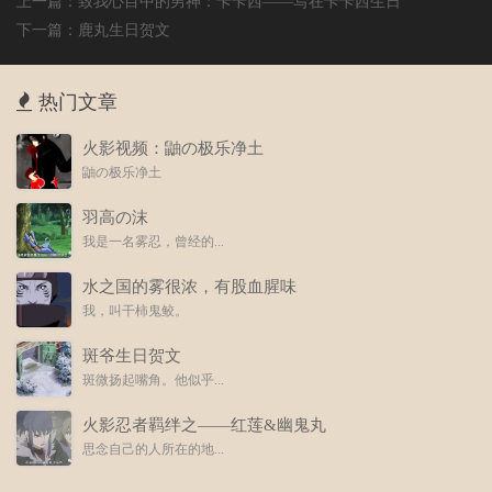
上一篇：
致我心目中的男神：卡卡西——写在卡卡西生日
下一篇：
鹿丸生日贺文
热门文章
火影视频：鼬の极乐净土
鼬の极乐净土
羽高の沫
我是一名雾忍，曾经的...
水之国的雾很浓，有股血腥味
我，叫干柿鬼鲛。
斑爷生日贺文
斑微扬起嘴角。他似乎...
火影忍者羁绊之——红莲&幽鬼丸
思念自己的人所在的地...