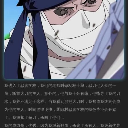
我进入了忍者学校，我们的老师叫做枇杷十藏，忍刀七人众的一
员，斩首大刀的主人。意外的，他与我十分有缘，他指导了我的刀
术，我并不满足于这样。当我看到那把大刀时，我知道我终究会成
为他的主人。时间过得飞快，雾隐村忍者学校的特色毕业会开始
了。我握紧了短刀，杀向了他们…
我的成绩是，优秀。因为我淋着鲜血，杀光了所有人。我凭着优异