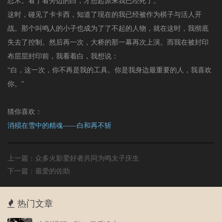
忍术。看了看旁边的白，才想起原来我已经死了。
这时，碰见了卡卡西，知道了现在的我已经被作为棋子与活人开
战。那个叫鸣人的小子也成为了了不起的人物，就在这时，我彻底
失去了控制。然后再一次，大桥的那一幕再次上演。而我在被封印
布层层封印前，我看着白，我想说：
“白，这一次，你不再是我的工具。你是我身边最重要的人，我喜欢
你。”
猜你喜欢：
消殒在雪中的精魂——白和再不斩
上一篇：
众多火影爱好者共同为鸣太子庆生
下一篇：
最爱的佐助
热门文章