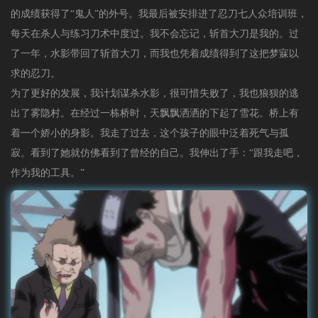
的成绩获得了“鬼人”的外号。我最后被安排进了忍刀七人众培训班，
每天在杀人与练习刀术中度过。我不会忘记，斩首大刀是我的。过
了一年，水影带回了斩首大刀，而我也凭着成绩得到了这把梦寐以
求的忍刀。
为了更好的发展，我计划谋杀水影，很可惜失败了，我也狼狈的逃
出了雾隐村。在经过一栋桥时，天飘飘洒洒的下起了雪花。桥上有
着一个娇小的身影。我走了过去，这个孩子的眼中泛着死气与孤
寂。看到了她就仿佛看到了曾经的自己。我伸出了手：“跟我走吧，
作为我的工具。”