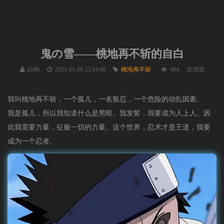
鬼の雪——桃地再不斩的自白
白桐
2021-01-06 23:54:08
桃地再不斩
484
次浏览
我叫桃地再不斩，一个孤儿，一名叛忍，一个危险的动乱因素。
我是孤儿，所以我知道什么是黑暗。我发誓，我要成为人上人。因
此我需要力量，征服一切的力量。这个世界，忍术才是王道，我要
成为一个忍者。