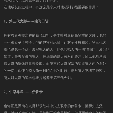
鸣人的成长之路也教会了我们许多。
在他成长的过程中，有这么几个人对他起到了很重要的作用：
1、第三代火影------猿飞日斩
拥有忍者教授之称的猿飞日斩，是木叶村最德高望重的火影，他的
一生都奉献了村子，他的包容和忍耐，让村子变得和睦。第三代火
影也是第一个认可漩涡鸣人的人，他包容鸣人的一切“事迹”，因为他
知道，失去父母的鸣人，最渴望的是大家对他关注，所以他故意恶
搞火影的壁像以此来换取。而第三代火影深深的知道鸣人内心深处
的一切，即便在鸣人偷走封印之书的时候，也对鸣人充满了包容，
鸣人对火影的追求也正是起源于第三代火影。
2、中忍导师-------伊鲁卡
也许正是因为在九尾那场战斗中失去双亲的伊鲁卡，懂得失去父