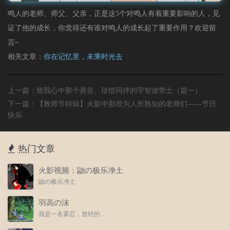
鸣人的老师、师父、父亲，正是这5个对鸣人有着重要影响的人，见
证了他的成长，你觉得还有谁对鸣人的成长起了重要作用？欢迎留
言~
相关文章：
你在记忆里，未乘时光去
上一篇：
致我心中那个善良、珍惜同伴的宇智波带土（篇一）
下一篇：
【教师节特辑】火影中那些为人所熟知的老师们——节日
快乐
热门文章
火影视频：鼬の极乐净土
鼬の极乐净土
羽高の沫
我是一名雾忍，曾经的...