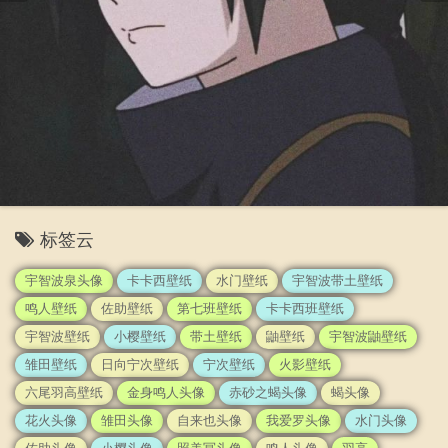
标签云
宇智波泉头像
卡卡西壁纸
水门壁纸
宇智波带土壁纸
鸣人壁纸
佐助壁纸
第七班壁纸
卡卡西班壁纸
宇智波壁纸
小樱壁纸
带土壁纸
鼬壁纸
宇智波鼬壁纸
雏田壁纸
日向宁次壁纸
宁次壁纸
火影壁纸
六尾羽高壁纸
金身鸣人头像
赤砂之蝎头像
蝎头像
花火头像
雏田头像
自来也头像
我爱罗头像
水门头像