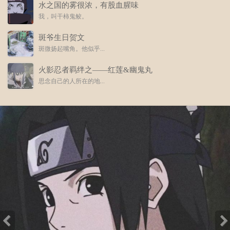
水之国的雾很浓，有股血腥味
我，叫干柿鬼鲛。
斑爷生日贺文
斑微扬起嘴角。他似乎...
火影忍者羁绊之——红莲&幽鬼丸
思念自己的人所在的地...